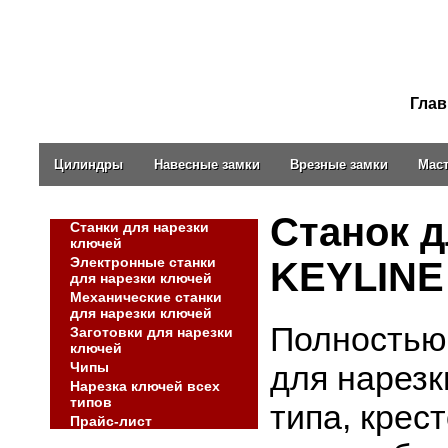
Глав
Цилиндры
Навесные замки
Врезные замки
Мас
Станок 
Станки для нарезки
ключей
Электронные станки
KEYLINE
для нарезки ключей
Механические станки
для нарезки ключей
Полностью
Заготовки для нарезки
ключей
Чипы
для нарезк
Нарезка ключей всех
типов
типа, крес
Прайс-лист