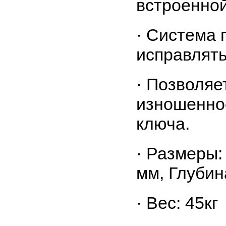
встроенно
· Система 
исправлять
· Позволяе
изношенно
кл
юча.
· Размеры:
мм, Глубин
· Вес: 45кг