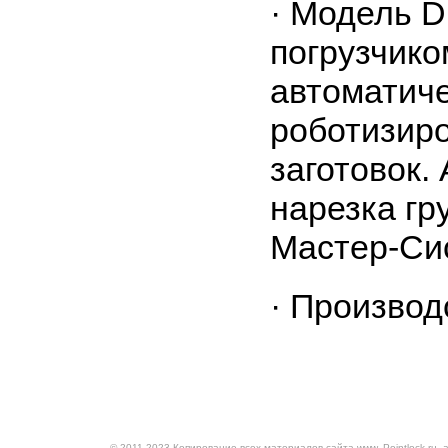
· Модель 
погрузчико
автоматич
роботизир
заготовок.
нарезка гр
Мастер-Си
· Производ
© 2011-2023 Копирование всех материалов сайта www. Pointlock.ru, 