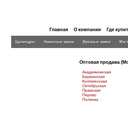
Главная
О компании
Где купи
Цилиндры
Навесные замки
Врезные замки
Мас
Мастер-системы
Оптовая продажа (М
Навесные замки
Цилиндры
Академическая
Бауманская
Коломенская
Октябрьская
Пражская
Перово
Полянка